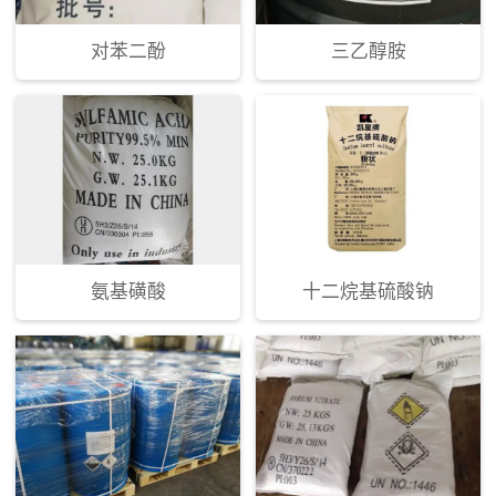
对苯二酚
三乙醇胺
氨基磺酸
十二烷基硫酸钠