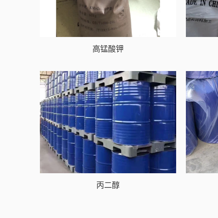
高锰酸钾
丙二醇