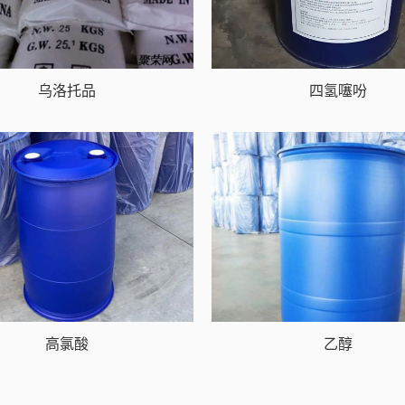
乌洛托品
四氢噻吩
高氯酸
乙醇